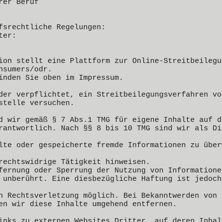
rer Beruf
fsrechtliche Regelungen:
ter:
ion stellt eine Plattform zur Online-Streitbeilegu
nsumers/odr.
inden Sie oben im Impressum.
der verpflichtet, ein Streitbeilegungsverfahren vo
stelle versuchen.
d wir gemäß § 7 Abs.1 TMG für eigene Inhalte auf d
rantwortlich. Nach §§ 8 bis 10 TMG sind wir als Di
lte oder gespeicherte fremde Informationen zu über
rechtswidrige Tätigkeit hinweisen.
fernung oder Sperrung der Nutzung von Informatione
 unberührt. Eine diesbezügliche Haftung ist jedoch
n Rechtsverletzung möglich. Bei Bekanntwerden von 
en wir diese Inhalte umgehend entfernen.
inks zu externen Websites Dritter, auf deren Inhal