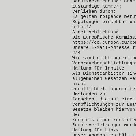
Berufsbezeichnung: ande
Zuständige Kammer:
Verliehen durch:
Es gelten folgende beru
Regelungen einsehbar un
http://
Streitschlichtung
Die Europäische Kommiss
https://ec.europa.eu/co
Unsere E-Mail-Adresse f
2/4
Wir sind nicht bereit o
Verbraucherschlichtungs
Haftung für Inhalte
Als Diensteanbieter sin
allgemeinen Gesetzen ve
nicht
verpflichtet, übermitte
Umständen zu
forschen, die auf eine 
Verpflichtungen zur Ent
Gesetze bleiben hiervon
der
Kenntnis einer konkrete
Rechtsverletzungen werd
Haftung für Links
Unser Angebot enthält L