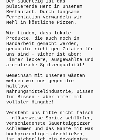
Der Sauerteig ist das
pulsierende Herz in unserem
Restaurant. Durch langsame
Fermentation verwandeln wir
Mehl in köstliche Pizzen.
Wir finden, dass lokale
Produkte, die auch noch in
Handarbeit gemacht werden,
genau die richtigen Zutaten für
uns sind - sicher ist aber:
immer leckere, ausgewählte und
aromatische Spitzenqualität!
Gemeinsam mit unseren Gästen
wehren wir uns gegen die
haltlose
Nahrungsmittelindustrie, Bissen
für Bissen - aber immer mit
vollster Hingabe!
Versteht uns bitte nicht falsch
- gläserweise Spritz schlürfen,
verschiedenste Sauerteigpizzen
schlemmen und das Ganze mit was
hochprozentigem abschließen,
ist sicherlich ein dekadentes